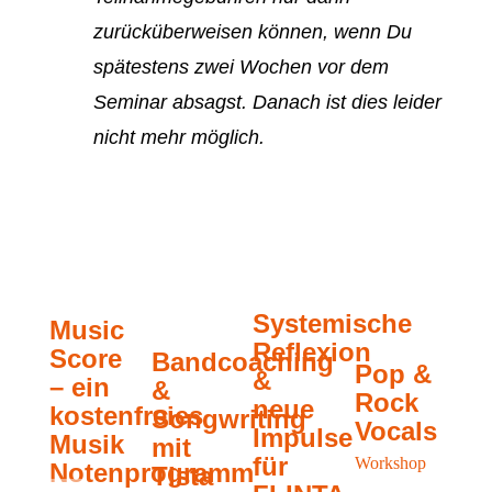
zurücküberweisen können, wenn Du
spätestens zwei Wochen vor dem
Seminar absagst. Danach ist dies leider
nicht mehr möglich.
Systemische
Music
„B
Reflexion
Score
it!
Bandcoaching
Pop &
&
– ein
gr
&
Rock
neue
kostenfreies
Mu
Songwriting
Vocals
Impulse
Musik
mi
mit
für
Workshop
Notenprogramm
al
Tista