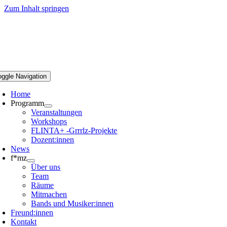
Zum Inhalt springen
oggle Navigation
Home
Programm
Veranstaltungen
Workshops
FLINTA+ -Grrrlz-Projekte
Dozent:innen
News
f*mz
Über uns
Team
Räume
Mitmachen
Bands und Musiker:innen
Freund:innen
Kontakt