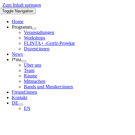
Zum Inhalt springen
Toggle Navigation
Home
Programm
Veranstaltungen
Workshops
FLINTA+ -Grrrlz-Projekte
Dozent:innen
News
f*mz
Über uns
Team
Räume
Mitmachen
Bands und Musiker:innen
Freund:innen
Kontakt
DE
EN