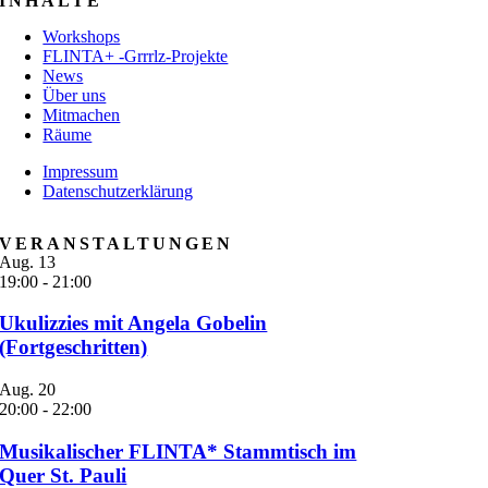
INHALTE
Workshops
FLINTA+ -Grrrlz-Projekte
News
Über uns
Mitmachen
Räume
Impressum
Datenschutzerklärung
VERANSTALTUNGEN
Aug.
13
19:00
-
21:00
Ukulizzies mit Angela Gobelin
(Fortgeschritten)
Aug.
20
20:00
-
22:00
Musikalischer FLINTA* Stammtisch im
Quer St. Pauli