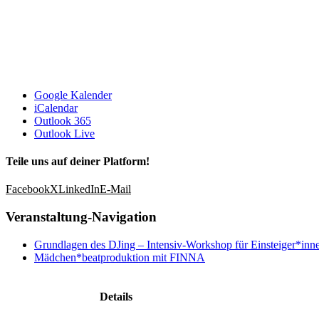
Google Kalender
iCalendar
Outlook 365
Outlook Live
Teile uns auf deiner Platform!
Facebook
X
LinkedIn
E-Mail
Veranstaltung-Navigation
Grundlagen des DJing – Intensiv-Workshop für Einsteiger*inne
Mädchen*beatproduktion mit FINNA
Details