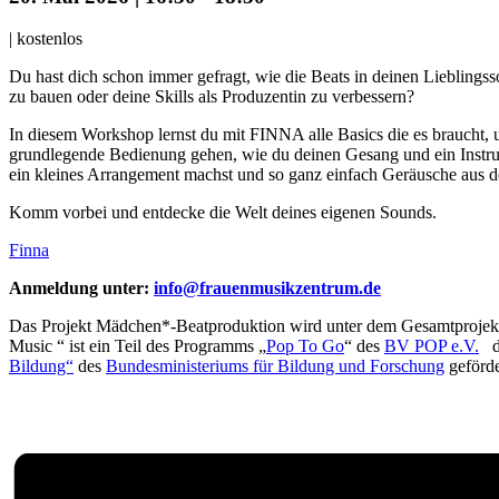
|
kostenlos
Du hast dich schon immer gefragt, wie die Beats in deinen Lieblings
zu bauen oder deine Skills als Produzentin zu verbessern?
In diesem Workshop lernst du mit FINNA alle Basics die es braucht,
grundlegende Bedienung gehen, wie du deinen Gesang und ein Instr
ein kleines Arrangement machst und so ganz einfach Geräusche aus 
Komm vorbei und entdecke die Welt deines eigenen Sounds.
Finna
Anmeldung unter:
info@frauenmusikzentrum.de
Das Projekt Mädchen*-Beatproduktion wird unter dem Gesamtprojekt „
Music “ ist ein Teil des Programms „
Pop To Go
“ des
BV POP e.V.
da
Bildung“
des
Bundesministeriums für Bildung und Forschung
geförde