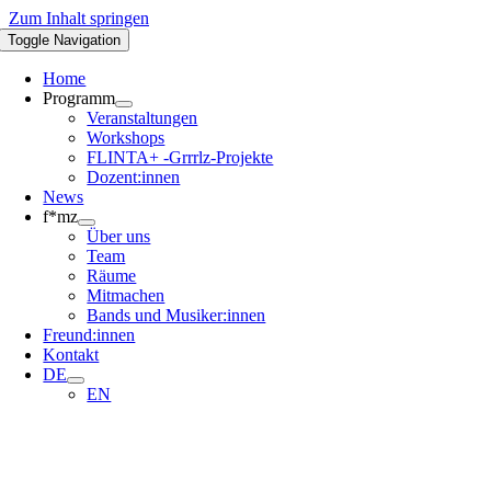
Zum Inhalt springen
Toggle Navigation
Home
Programm
Veranstaltungen
Workshops
FLINTA+ -Grrrlz-Projekte
Dozent:innen
News
f*mz
Über uns
Team
Räume
Mitmachen
Bands und Musiker:innen
Freund:innen
Kontakt
DE
EN