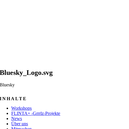
Bluesky_Logo.svg
Bluesky
INHALTE
Workshops
FLINTA+ -Grrrlz-Projekte
News
Über uns
Mitmachen