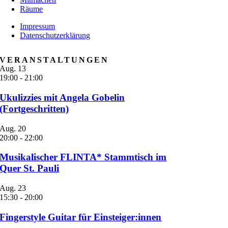
Räume
Impressum
Datenschutzerklärung
VERANSTALTUNGEN
Aug.
13
19:00
-
21:00
Ukulizzies mit Angela Gobelin
(Fortgeschritten)
Aug.
20
20:00
-
22:00
Musikalischer FLINTA* Stammtisch im
Quer St. Pauli
Aug.
23
15:30
-
20:00
Fingerstyle Guitar für Einsteiger:innen