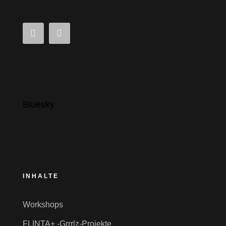
Bluesky
INHALTE
Workshops
FLINTA+ -Grrrlz-Projekte