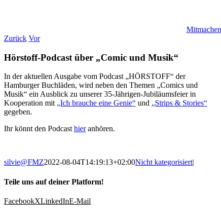
Mitmache
Zurück
Vor
Hörstoff-Podcast über „Comic und Musik“
In der aktuellen Ausgabe vom Podcast „HÖRSTOFF“ der
Hamburger Buchläden, wird neben den Themen „Comics und
Musik“ ein Ausblick zu unserer 35-Jährigen-Jubiläumsfeier in
Kooperation mit
„Ich brauche eine Genie“
und
„Strips & Stories“
gegeben.
Ihr könnt den Podcast
hier
anhören.
silvie@FMZ
2022-08-04T14:19:13+02:00
Nicht kategorisiert
|
Teile uns auf deiner Platform!
Facebook
X
LinkedIn
E-Mail