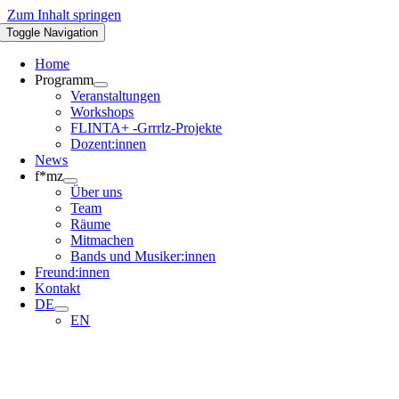
Zum Inhalt springen
Toggle Navigation
Home
Programm
Veranstaltungen
Workshops
FLINTA+ -Grrrlz-Projekte
Dozent:innen
News
f*mz
Über uns
Team
Räume
Mitmachen
Bands und Musiker:innen
Freund:innen
Kontakt
DE
EN