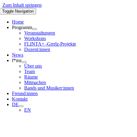
Zum Inhalt springen
Toggle Navigation
Home
Programm
Veranstaltungen
Workshops
FLINTA+ -Grrrlz-Projekte
Dozent:innen
News
f*mz
Über uns
Team
Räume
Mitmachen
Bands und Musiker:innen
Freund:innen
Kontakt
DE
EN