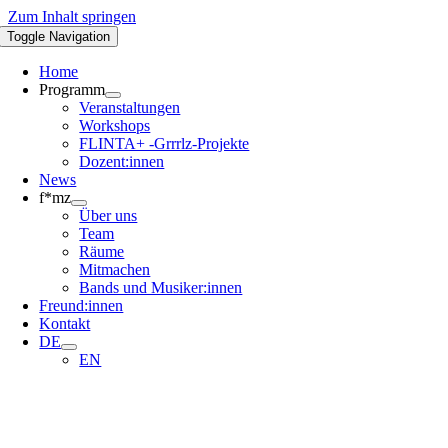
Zum Inhalt springen
Toggle Navigation
Home
Programm
Veranstaltungen
Workshops
FLINTA+ -Grrrlz-Projekte
Dozent:innen
News
f*mz
Über uns
Team
Räume
Mitmachen
Bands und Musiker:innen
Freund:innen
Kontakt
DE
EN