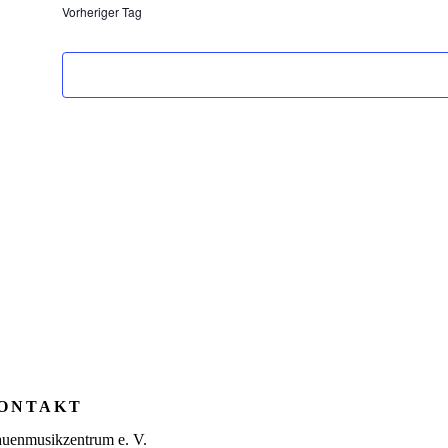
Vorheriger Tag
ONTAKT
auenmusikzentrum e. V.