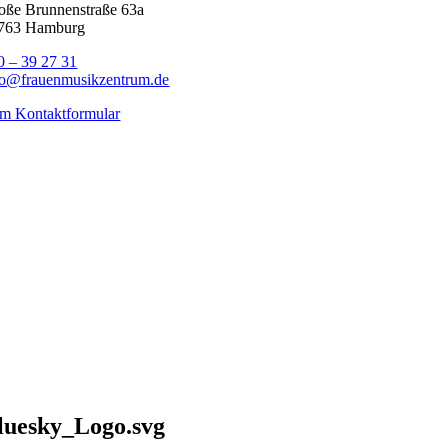
oße Brunnenstraße 63a
763 Hamburg
0 – 39 27 31
fo@frauenmusikzentrum.de
m Kontaktformular
luesky_Logo.svg