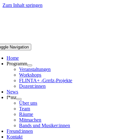
Zum Inhalt springen
oggle Navigation
Home
Programm
Veranstaltungen
Workshops
FLINTA+ -Grrrlz-Projekte
Dozent:innen
News
f*mz
Über uns
Team
Räume
Mitmachen
Bands und Musiker:innen
Freund:innen
Kontakt