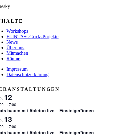
uesky
NHALTE
Workshops
FLINTA+ -Grrrlz-Projekte
News
Über uns
Mitmachen
Räume
Impressum
Datenschutzerklärung
ERANSTALTUNGEN
12
p.
:00
-
17:00
ats bauen mit Ableton live – Einsteiger*innen
13
p.
:00
-
17:00
ats bauen mit Ableton live – Einsteiger*innen