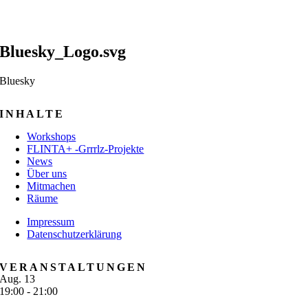
Bluesky_Logo.svg
Bluesky
INHALTE
Workshops
FLINTA+ -Grrrlz-Projekte
News
Über uns
Mitmachen
Räume
Impressum
Datenschutzerklärung
VERANSTALTUNGEN
Aug.
13
19:00
-
21:00