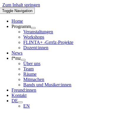
Zum Inhalt springen
Toggle Navigation
Home
Programm
Veranstaltungen
Workshops
FLINTA+ -Grrrlz-Projekte
Dozent:innen
News
f*mz
Über uns
Team
Räume
Mitmachen
Bands und Musiker:innen
Freund:innen
Kontakt
DE
EN