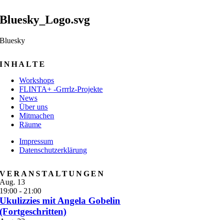
Bluesky_Logo.svg
Bluesky
INHALTE
Workshops
FLINTA+ -Grrrlz-Projekte
News
Über uns
Mitmachen
Räume
Impressum
Datenschutzerklärung
VERANSTALTUNGEN
Aug.
13
19:00
-
21:00
Ukulizzies mit Angela Gobelin
(Fortgeschritten)