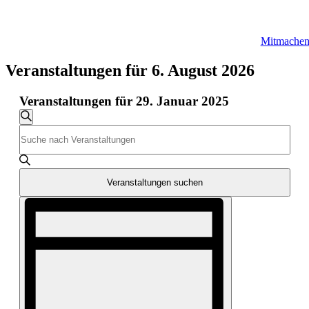
Mitmache
Veranstaltungen für 6. August 2026
Veranstaltungen für 29. Januar 2025
Veranstaltungen
Suche
Bitte
Suche
Schlüsselwort
und
eingeben.
Suche
Ansichten,
nach
Veranstaltungen suchen
Navigation
Veranstaltungen
Veranstaltung
Schlüsselwort.
Ansichten-
Navigation