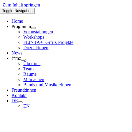
Zum Inhalt springen
Toggle Navigation
Home
Programm
Veranstaltungen
Workshops
FLINTA+ -Grrrlz-Projekte
Dozent:innen
News
f*mz
Über uns
Team
Räume
Mitmachen
Bands und Musiker:innen
Freund:innen
Kontakt
DE
EN