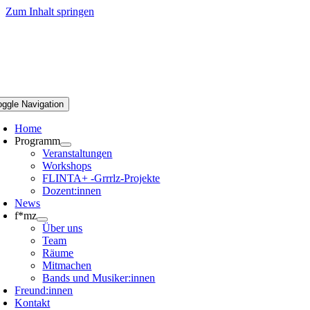
Zum Inhalt springen
oggle Navigation
Home
Programm
Veranstaltungen
Workshops
FLINTA+ -Grrrlz-Projekte
Dozent:innen
News
f*mz
Über uns
Team
Räume
Mitmachen
Bands und Musiker:innen
Freund:innen
Kontakt