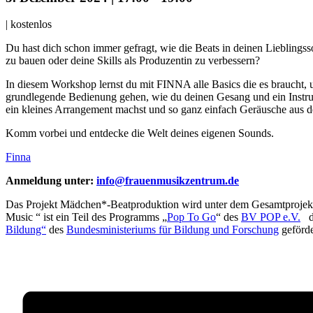
|
kostenlos
Du hast dich schon immer gefragt, wie die Beats in deinen Lieblings
zu bauen oder deine Skills als Produzentin zu verbessern?
In diesem Workshop lernst du mit FINNA alle Basics die es braucht,
grundlegende Bedienung gehen, wie du deinen Gesang und ein Instr
ein kleines Arrangement machst und so ganz einfach Geräusche aus 
Komm vorbei und entdecke die Welt deines eigenen Sounds.
Finna
Anmeldung unter:
info@frauenmusikzentrum.de
Das Projekt Mädchen*-Beatproduktion wird unter dem Gesamtprojekt „
Music “ ist ein Teil des Programms „
Pop To Go
“ des
BV POP e.V.
da
Bildung“
des
Bundesministeriums für Bildung und Forschung
geförde