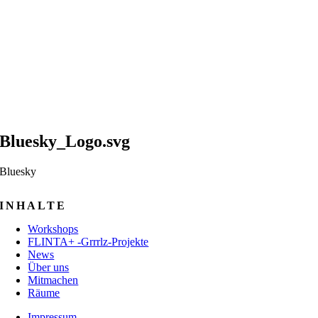
Bluesky_Logo.svg
Bluesky
INHALTE
Workshops
FLINTA+ -Grrrlz-Projekte
News
Über uns
Mitmachen
Räume
Impressum