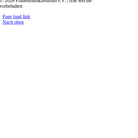
© 2026 Frauenmusikzentrum e.V. | Alle Rechte
vorbehalten
Page load link
Nach oben