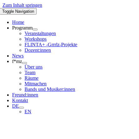
Zum Inhalt springen
Toggle Navigation
Home
Programm
Veranstaltungen
Workshops
FLINTA+ -Grrrlz-Projekte
Dozent:innen
News
f*mz
Über uns
Team
Räume
Mitmachen
Bands und Musiker:innen
Freund:innen
Kontakt
DE
EN