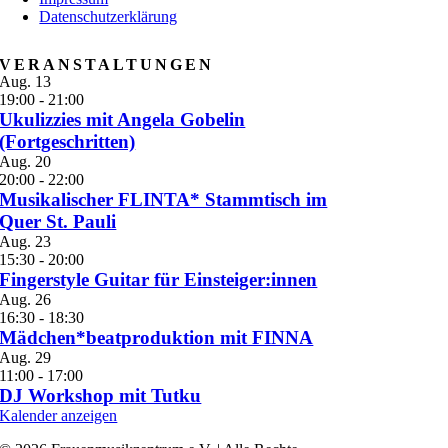
Datenschutzerklärung
VERANSTALTUNGEN
Aug.
13
19:00
-
21:00
Ukulizzies mit Angela Gobelin
(Fortgeschritten)
Aug.
20
20:00
-
22:00
Musikalischer FLINTA* Stammtisch im
Quer St. Pauli
Aug.
23
15:30
-
20:00
Fingerstyle Guitar für Einsteiger:innen
Aug.
26
16:30
-
18:30
Mädchen*beatproduktion mit FINNA
Aug.
29
11:00
-
17:00
DJ Workshop mit Tutku
Kalender anzeigen