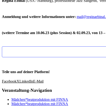
Regina Ebinal
(USA / Hamburg), professionelle Jazz Sängerin, verfü
Anmeldung und weitere In
formationen unter:
mail@reginaebinal
(weitere Termine am 10.06.23 (plus Session) & 02.09.23, von 13 –
Teile uns auf deiner Platform!
Facebook
X
LinkedIn
E-Mail
Veranstaltung-Navigation
Mädchen*beatproduktion mit FINNA
Mädchen*beatproduktion mit FINNA