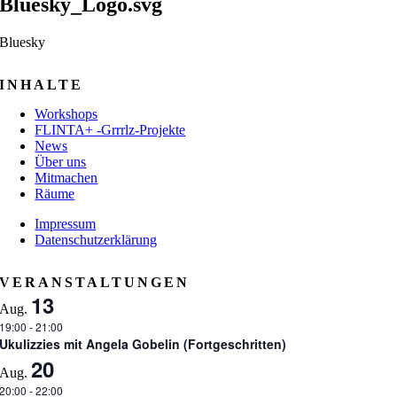
Bluesky_Logo.svg
Bluesky
INHALTE
Workshops
FLINTA+ -Grrrlz-Projekte
News
Über uns
Mitmachen
Räume
Impressum
Datenschutzerklärung
VERANSTALTUNGEN
13
Aug.
19:00
-
21:00
Ukulizzies mit Angela Gobelin (Fortgeschritten)
20
Aug.
20:00
-
22:00