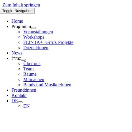
Zum Inhalt springen
Toggle Navigation
Home
Programm
Veranstaltungen
Workshops
FLINTA+ -Grrrlz-Projekte
Dozent:innen
News
f*mz
Über uns
Team
Räume
Mitmachen
Bands und Musiker:innen
Freund:innen
Kontakt
DE
EN