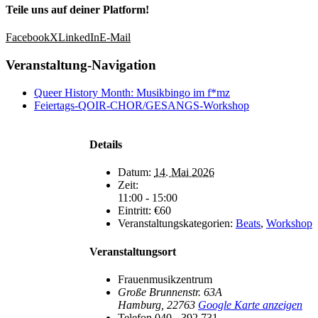
Teile uns auf deiner Platform!
Facebook
X
LinkedIn
E-Mail
Veranstaltung-Navigation
Queer History Month: Musikbingo im f*mz
Feiertags-QOIR-CHOR/GESANGS-Workshop
Details
Datum:
14. Mai 2026
Zeit:
11:00 - 15:00
Eintritt:
€60
Veranstaltungskategorien:
Beats
,
Workshop
Veranstaltungsort
Frauenmusikzentrum
Große Brunnenstr. 63A
Hamburg
,
22763
Google Karte anzeigen
Telefon
040 - 392 731