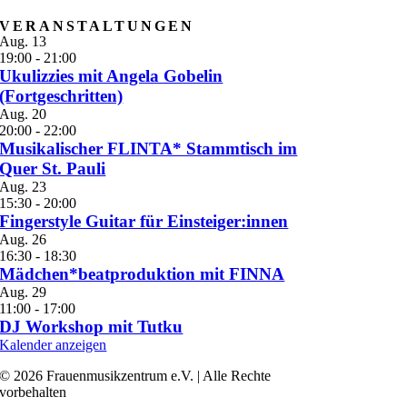
VERANSTALTUNGEN
Aug.
13
19:00
-
21:00
Ukulizzies mit Angela Gobelin
(Fortgeschritten)
Aug.
20
20:00
-
22:00
Musikalischer FLINTA* Stammtisch im
Quer St. Pauli
Aug.
23
15:30
-
20:00
Fingerstyle Guitar für Einsteiger:innen
Aug.
26
16:30
-
18:30
Mädchen*beatproduktion mit FINNA
Aug.
29
11:00
-
17:00
DJ Workshop mit Tutku
Kalender anzeigen
© 2026 Frauenmusikzentrum e.V. | Alle Rechte
vorbehalten