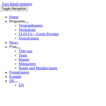
Zum Inhalt springen
Toggle Navigation
Home
Programm
Veranstaltungen
Workshops
FLINTA+ -Grrrlz-Projekte
Dozent:innen
News
f*mz
Über uns
Team
Räume
Mitmachen
Bands und Musiker:innen
Freund:innen
Kontakt
DE
EN