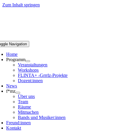
Zum Inhalt springen
oggle Navigation
Home
Programm
Veranstaltungen
Workshops
FLINTA+ -Grrrlz-Projekte
Dozent:innen
News
f*mz
Über uns
Team
Räume
Mitmachen
Bands und Musiker:innen
Freund:innen
Kontakt