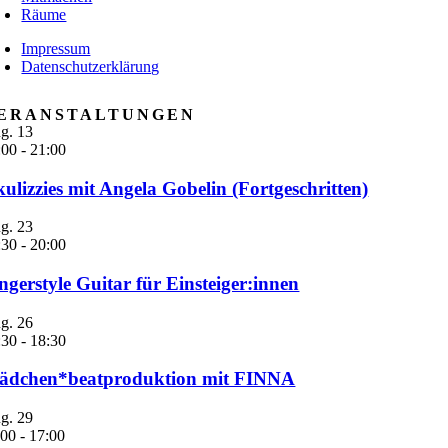
Räume
Impressum
Datenschutzerklärung
ERANSTALTUNGEN
g.
13
:00
-
21:00
ulizzies mit Angela Gobelin (Fortgeschritten)
g.
23
:30
-
20:00
ngerstyle Guitar für Einsteiger:innen
g.
26
:30
-
18:30
ädchen*beatproduktion mit FINNA
g.
29
:00
-
17:00