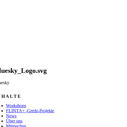
luesky_Logo.svg
uesky
NHALTE
Workshops
FLINTA+ -Grrrlz-Projekte
News
Über uns
Mitmachen