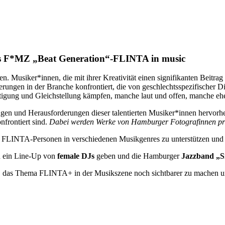
s F*MZ „Beat Generation“-FLINTA in music
n. Musiker*innen, die mit ihrer Kreativität einen signifikanten Beitrag 
rungen in der Branche konfrontiert, die von geschlechtsspezifischer D
igung und Gleichstellung kämpfen, manche laut und offen, manche ehe
ngen und Herausforderungen dieser talentierten Musiker*innen hervorheb
nfrontiert sind.
Dabei werden Werke von Hamburger Fotografinnen prä
 FLINTA-Personen in verschiedenen Musikgenres zu unterstützen und i
h ein Line-Up von
female DJs
geben und die Hamburger
Jazzband „S
n, das Thema FLINTA+ in der Musikszene noch sichtbarer zu machen u