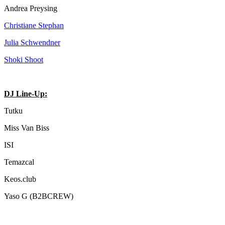
Andrea Preysing
Christiane Stephan
Julia Schwendner
Shoki Shoot
DJ Line-Up:
Tutku
Miss Van Biss
ISI
Temazcal
Keos.club
Yaso G (B2BCREW)