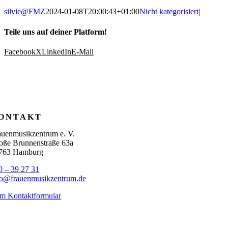
silvie@FMZ
2024-01-08T20:00:43+01:00
Nicht kategorisiert
|
Teile uns auf deiner Platform!
Facebook
X
LinkedIn
E-Mail
ONTAKT
auenmusikzentrum e. V.
oße Brunnenstraße 63a
763 Hamburg
0 – 39 27 31
fo@frauenmusikzentrum.de
m Kontaktformular