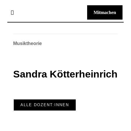
Zum
Mitmachen
Inhalt
Toggle
Navigation
springen
Home
Musiktheorie
Programm
Sandra Kötterheinrich
News
f*mz
ALLE DOZENT:INNEN
Freund:innen