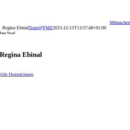
Mitmache
Regina Ebinal
Team@FMZ
2023-12-15T13:57:48+01:00
Jazz Vocal
Regina Ebinal
Alle Dozent:innen