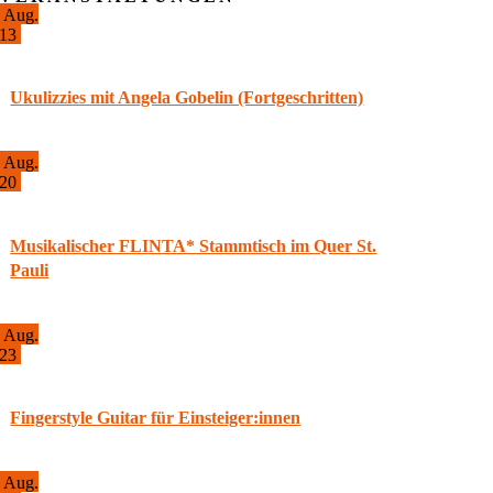
Aug.
13
19:00
-
21:00
Ukulizzies mit Angela Gobelin (Fortgeschritten)
Aug.
20
20:00
-
22:00
Musikalischer FLINTA* Stammtisch im Quer St.
Pauli
Aug.
23
15:30
-
20:00
Fingerstyle Guitar für Einsteiger:innen
Aug.