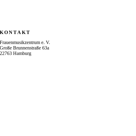
KONTAKT
Frauenmusikzentrum e. V.
Große Brunnenstraße 63a
22763 Hamburg
040 – 39 27 31
info@frauenmusikzentrum.de
Zum Kontaktformular