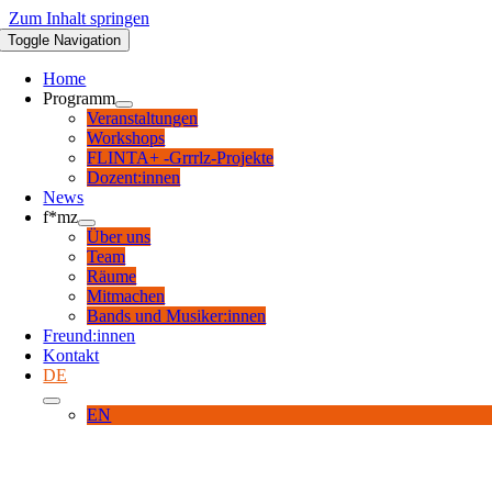
Zum Inhalt springen
Toggle Navigation
Home
Programm
Veranstaltungen
Workshops
FLINTA+ -Grrrlz-Projekte
Dozent:innen
News
f*mz
Über uns
Team
Räume
Mitmachen
Bands und Musiker:innen
Freund:innen
Kontakt
DE
EN