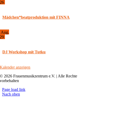
26
16:30
-
18:30
Mädchen*beatproduktion mit FINNA
Aug.
29
11:00
-
17:00
DJ Workshop mit Tutku
Kalender anzeigen
© 2026 Frauenmusikzentrum e.V. | Alle Rechte
vorbehalten
Page load link
Nach oben