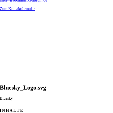
info@frauenmusikzentrum.de
Zum Kontaktformular
Bluesky_Logo.svg
Bluesky
INHALTE