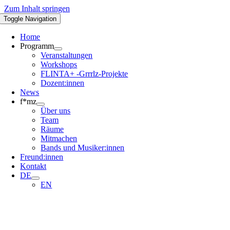
Zum Inhalt springen
Toggle Navigation
Home
Programm
Veranstaltungen
Workshops
FLINTA+ -Grrrlz-Projekte
Dozent:innen
News
f*mz
Über uns
Team
Räume
Mitmachen
Bands und Musiker:innen
Freund:innen
Kontakt
DE
EN