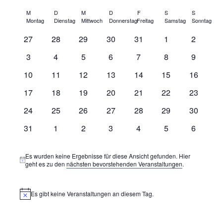
Suche
Suche
Datum
Navig
Kalender
wählen.
M
D
M
D
F
S
S
und
Montag
Dienstag
Mittwoch
Donnerstag
Freitag
Samstag
Sonntag
von
Ansichten
0
0
0
0
0
0
0
27
28
29
30
31
1
2
Veranstaltungen
Navigati
Veranstaltungen
Veranstaltungen
Veranstaltungen
Veranstaltungen
Veranstaltungen
Veranstaltungen
Veransta
0
0
0
0
0
0
0
3
4
5
6
7
8
9
Veranstaltungen
Veranstaltungen
Veranstaltungen
Veranstaltungen
Veranstaltungen
Veranstaltungen
Veransta
0
0
0
0
0
0
0
10
11
12
13
14
15
16
Veranstaltungen
Veranstaltungen
Veranstaltungen
Veranstaltungen
Veranstaltungen
Veranstaltungen
Veransta
0
0
0
0
0
0
0
17
18
19
20
21
22
23
Veranstaltungen
Veranstaltungen
Veranstaltungen
Veranstaltungen
Veranstaltungen
Veranstaltungen
Veransta
0
0
0
0
0
0
0
24
25
26
27
28
29
30
Veranstaltungen
Veranstaltungen
Veranstaltungen
Veranstaltungen
Veranstaltungen
Veranstaltungen
Veransta
0
0
0
0
0
0
0
31
1
2
3
4
5
6
Veranstaltungen
Veranstaltungen
Veranstaltungen
Veranstaltungen
Veranstaltungen
Veranstaltungen
Veransta
Es wurden keine Ergebnisse für diese Ansicht gefunden. Hier
Hinweis
geht es zu den
nächsten bevorstehenden Veranstaltungen
.
Es gibt keine Veranstaltungen an diesem Tag.
Hinweis