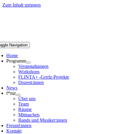
Zum Inhalt springen
oggle Navigation
Home
Programm
Veranstaltungen
Workshops
FLINTA+ -Grrrlz-Projekte
Dozent:innen
News
f*mz
Über uns
Team
Räume
Mitmachen
Bands und Musiker:innen
Freund:innen
Kontakt