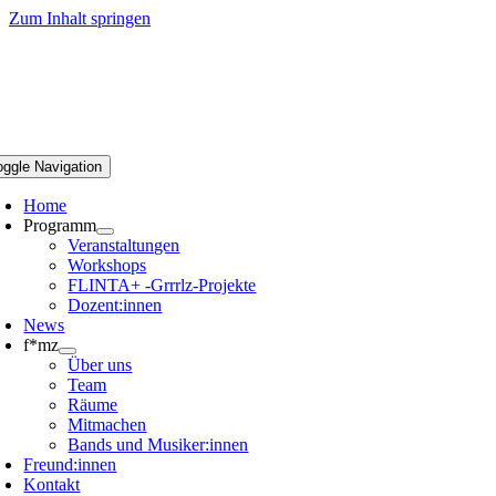
Zum Inhalt springen
oggle Navigation
Home
Programm
Veranstaltungen
Workshops
FLINTA+ -Grrrlz-Projekte
Dozent:innen
News
f*mz
Über uns
Team
Räume
Mitmachen
Bands und Musiker:innen
Freund:innen
Kontakt