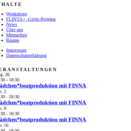
NHALTE
Workshops
FLINTA+ -Grrrlz-Projekte
News
Über uns
Mitmachen
Räume
Impressum
Datenschutzerklärung
ERANSTALTUNGEN
g.
26
:30
-
18:30
ädchen*beatproduktion mit FINNA
p.
2
:30
-
18:30
ädchen*beatproduktion mit FINNA
p.
9
:30
-
18:30
ädchen*beatproduktion mit FINNA
p.
16
:30
-
18:30