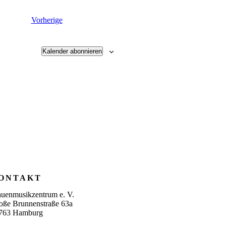
Veranstaltungen
Vorherige
Kalender abonnieren
ONTAKT
auenmusikzentrum e. V.
oße Brunnenstraße 63a
763 Hamburg