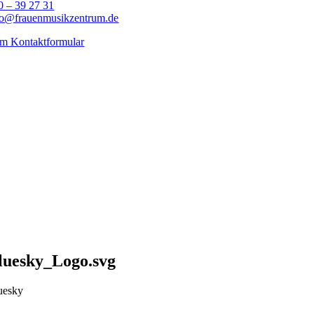
0 – 39 27 31
fo@frauenmusikzentrum.de
m Kontaktformular
luesky_Logo.svg
uesky